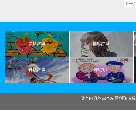
上一
爱情故事
情感故事
神话故事
幽默笑话
所有内容均由本站原创和转载