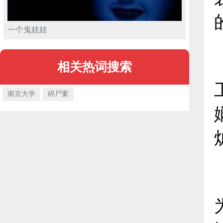
一个鬼娃娃
相关热词搜索
南京大学
碎尸案