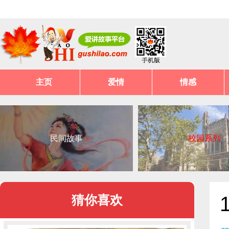
主页
爱情
情感
民间故事
校园系列
猜你喜欢