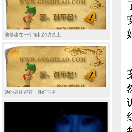
地基建在一个随机的坟墓上
她的身体穿着一件红马甲