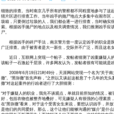
细致的排查。当时南京几乎所有的警察都不同程度地参与了这
辖片区进行排查工作。当年凶手的抛尸地点大多集中在闹市区
圾箱，只要倒过垃圾的人，我们都会逐一进行排查，当时确实
索。根据凶手抛尸的地点以及相关调查情况，我们推测凶手应
尸。
根据凶手的碎尸手法，南京警方曾一度认定凶手的职业是医
广泛排查。由于被害者是大一新生，交际并不广泛，而且这名
近日，互联网上突现一个帖子，发帖者猜测了凶案嫌疑人的
该帖子一石激起千层浪，许多网友认为，发帖者很有可能就是
2008年6月19日21时49分，天涯网站突现一个名为“关于
撒”。“黑弥撒”首先声称，“之所以又谈起这桩悬了十几年的无
撒”对这起案件的行凶者进行了大胆猜测：
“对于嫌疑人的职业，我先不谈观点，单就目前所知的情况，被害
好，包括衣物也被整齐地叠好，可见嫌疑人有很强的心理素质，
在“黑弥撒”看来，对于这个受害女生来说，要想认识凶手，并放
是他们的共同爱好。那么，这个让他们能够沟通的“媒介”是什么