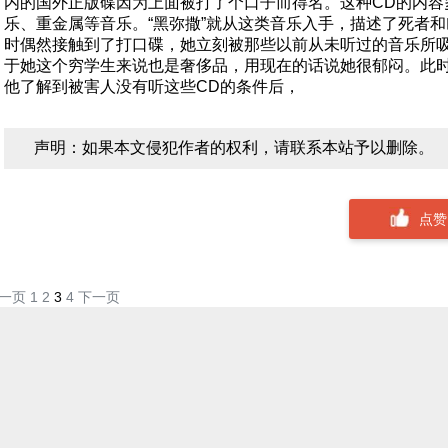
内的国外正版碟因为上面被打了个口子而得名。这种CD的内容
乐、重金属等音乐。“黑弥撒”就从这类音乐入手，描述了死者
时偶然接触到了打口碟，她立刻被那些以前从未听过的音乐所吸
于她这个穷学生来说也是奢侈品，用现在的话说她很郁闷。此
他了解到被害人没有听这些CD的条件后，
声明：如果本文侵犯作者的权利，请联系本站予以删除。
点赞 
一页
1
2
3
4
下一页