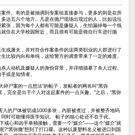
起案件。有的是被抽调到专案组直接参与，更多的则是在所
，多达五六个地方。凡是在抛尸现场出现过的人，比如说垃
很紧张，因为每个人都有可能是嫌疑人，生怕漏掉每一个线
该就住在大学校园附近，而且很有可能是骑自行车进行抛
生或屠夫，并对符合作案条件的这两类职业的人群进行了
女生比较内向和单纯，这给警方的调查带来了一定的难度。
杀人动机及嫌疑人的身份背景，并详细描摹了杀人过程。
凶手或是知情者。
南大碎尸案的一点想法”的帖子，发帖者的网名叫“黑弥
头案，完全是出于个人对这起案件的一点兴趣。”之后，“黑弥
人的尸体被切成1000多块，内脏被煮过，并被整齐地码
同时可能懂得医学知识。 帖子的核心处还不在于此。
下戒心和凶手单独接触，需要一个“媒介”——这个“媒介”就
呢?“黑弥撒”想到了打口碟。这种以废塑料名义被进口到国