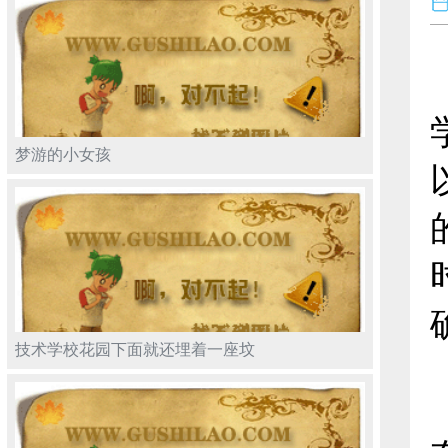
梦游的小女孩
技术学校花园下面就还埋着一座坟