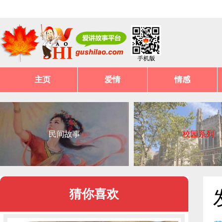
主页
爱情
情感
民间故事
校园系列
猜你喜欢