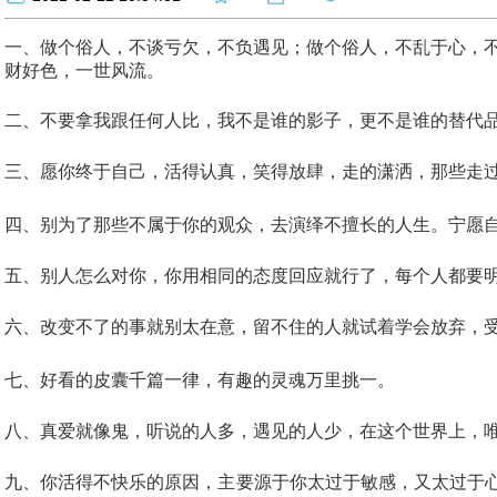
一、做个俗人，不谈亏欠，不负遇见；做个俗人，不乱于心，
财好色，一世风流。
二、不要拿我跟任何人比，我不是谁的影子，更不是谁的替代
三、愿你终于自己，活得认真，笑得放肆，走的潇洒，那些走
四、别为了那些不属于你的观众，去演绎不擅长的人生。宁愿
五、别人怎么对你，你用相同的态度回应就行了，每个人都要
六、改变不了的事就别太在意，留不住的人就试着学会放弃，
七、好看的皮囊千篇一律，有趣的灵魂万里挑一。
八、真爱就像鬼，听说的人多，遇见的人少，在这个世界上，
九、你活得不快乐的原因，主要源于你太过于敏感，又太过于