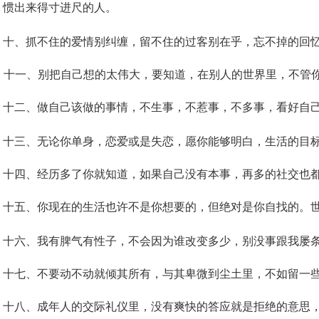
惯出来得寸进尺的人。
十、抓不住的爱情别纠缠，留不住的过客别在乎，忘不掉的回
十一、别把自己想的太伟大，要知道，在别人的世界里，不管
http://www.gushilao.com/
更多：
十二、做自己该做的事情，不生事，不惹事，不多事，看好自
十三、无论你单身，恋爱或是失恋，愿你能够明白，生活的目
十四、经历多了你就知道，如果自己没有本事，再多的社交也
十五、你现在的生活也许不是你想要的，但绝对是你自找的。世
十六、我有脾气有性子，不会因为谁改变多少，别没事跟我屡
十七、不要动不动就倾其所有，与其卑微到尘土里，不如留一
十八、成年人的交际礼仪里，没有爽快的答应就是拒绝的意思