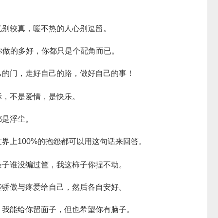
忆别较真，暖不热的人心别逗留。
你做的多好，你都只是个配角而已。
己的门，走好自己的路，做好自己的事！
标，不是爱情，是快乐。
都是浮尘。
界上100%的抱怨都可以用这句话来回答。
条子谁没编过筐，我这柿子你捏不动。
些骄傲与疼爱给自己，然后各自安好。
，我能给你留面子，但也希望你有脑子。