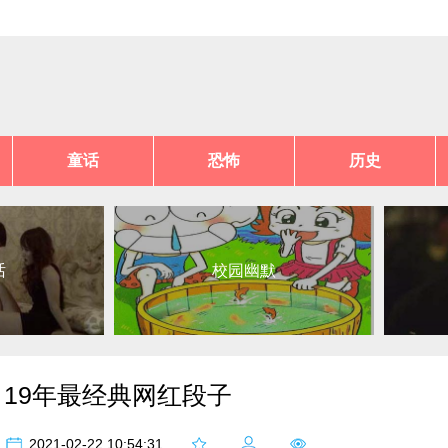
童话
恐怖
历史
话
校园幽默
19年最经典网红段子
2021-02-22 10:54:31