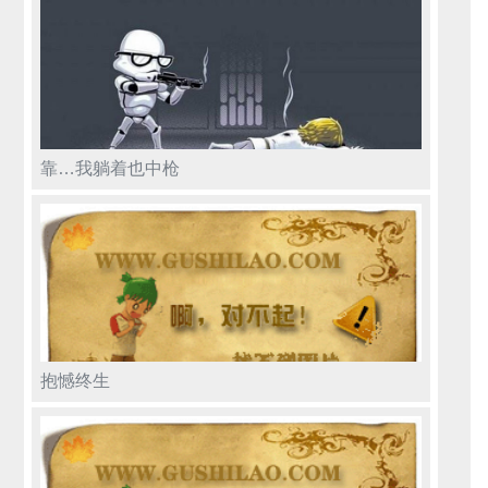
靠…我躺着也中枪
抱憾终生